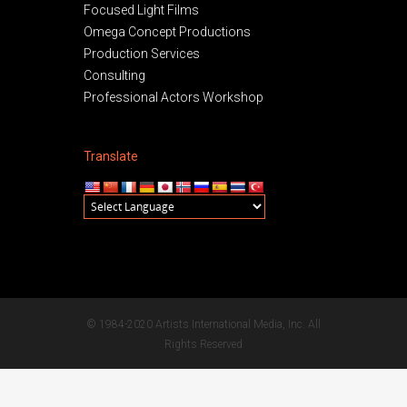
Focused Light Films
Omega Concept Productions
Production Services
Consulting
Professional Actors Workshop
Translate
© 1984-2020 Artists International Media, Inc. All
Rights Reserved