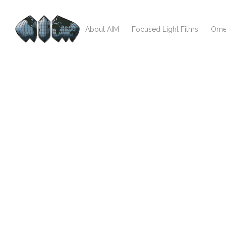
About AIM
Focused Light Films
Ome
B
Play
joueu