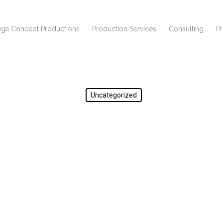
ga Concept Productions
Production Services
Consulting
P
Uncategorized
DM Bet Casino : 
ground ultime pou
rs mobiles à la v
éclair