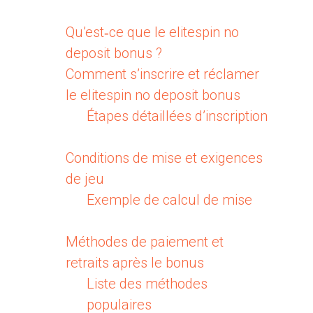
Qu’est‑ce que le elitespin no
deposit bonus ?
Comment s’inscrire et réclamer
le elitespin no deposit bonus
Étapes détaillées d’inscription
Conditions de mise et exigences
de jeu
Exemple de calcul de mise
Méthodes de paiement et
retraits après le bonus
Liste des méthodes
populaires