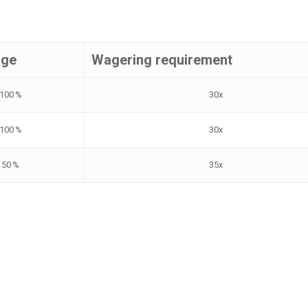
age
Wagering requirement
100 %
30x
100 %
30x
50 %
35x
agen na toekenning worden ingezet, anders vervalt h
 €150 (30 × €50) inzetten voordat je een opname ku
 Van gokkasten tot li
 onderverdeeld in drie grote categorieën: slots, taf