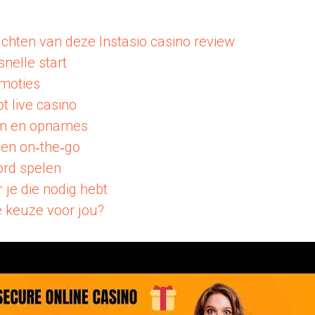
achten van deze Instasio casino review
snelle start
moties
t live casino
gen en opnames
len on‑the‑go
oord spelen
 je die nodig hebt
te keuze voor jou?