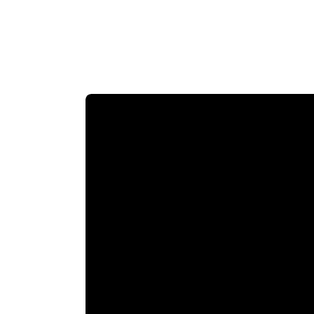
1. Introductie 
Instasio casino