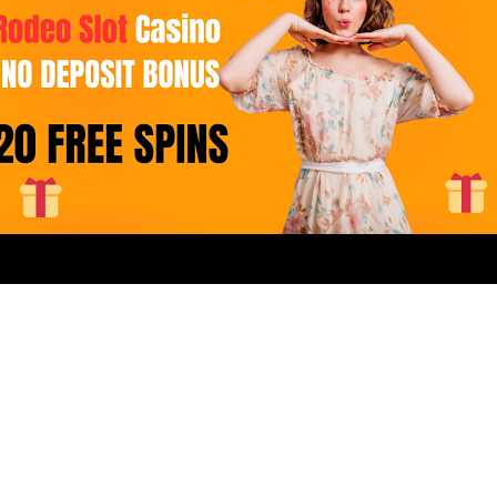
ino Review: Prak
andse Spelers