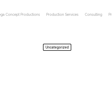
ga Concept Productions
Production Services
Consulting
P
Uncategorized
sio casino review:
t je moet weten 
ederlandse spel