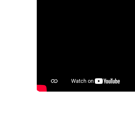
De meeste bezoekers die “instasio c
bonussen krijg je echt? En vooral: H
stap, zodat je niet uren hoeft te zoek