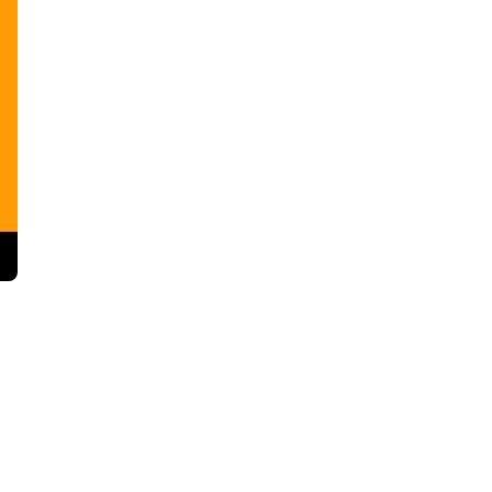
tische Gids