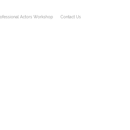
rofessional Actors Workshop
Contact Us
 alles
als
er