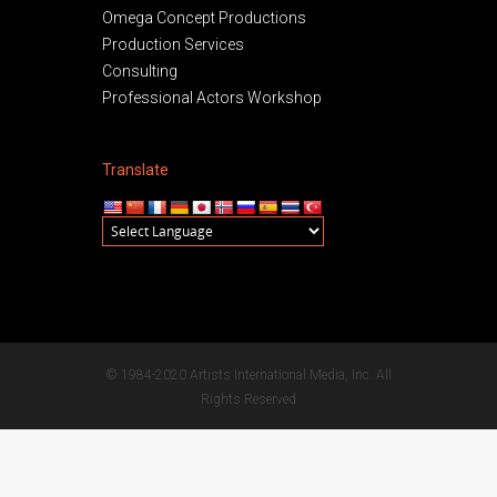
Omega Concept Productions
Production Services
Consulting
Professional Actors Workshop
Translate
© 1984-2020 Artists International Media, Inc. All
Rights Reserved