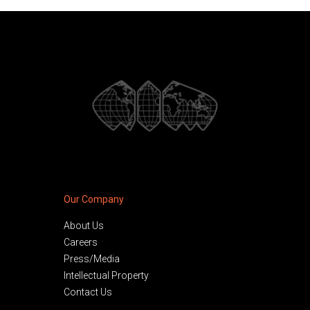
Our Company
About Us
Careers
Press/Media
Intellectual Property
Contact Us