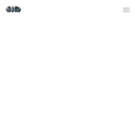
PinCo ve Pin Up
Platformlarında Oyun
Kurallarının Şeffaflığı: Kullanıcı
Deneyimi ve Güvenilirlik Analizi
Elektronik casino ve tahmin oyunu
pazarının dinamik yayılmasıyla
birlikte, altyapıların açıklık ve