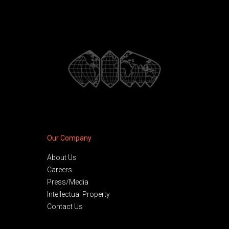
Our Company
About Us
Careers
Press/Media
Intellectual Property
Contact Us