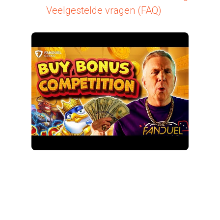
Veelgestelde vragen (FAQ)
RainBet Casino –
Praktische gids