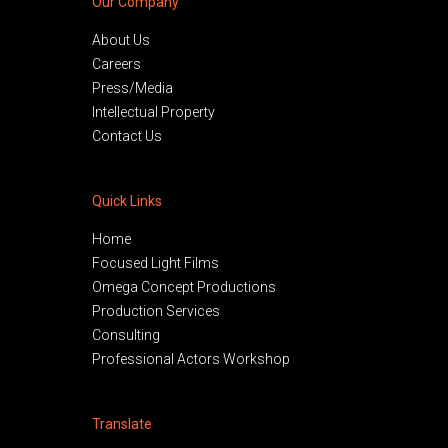
Our Company
About Us
Careers
Press/Media
Intellectual Property
Contact Us
Quick Links
Home
Focused Light Films
Omega Concept Productions
Production Services
Consulting
Professional Actors Workshop
Translate