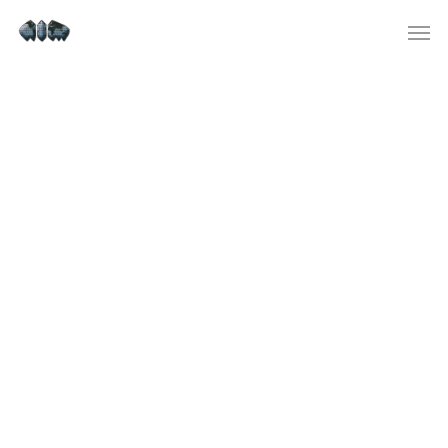
Rokubet Teşvik
Sınırlandırmaları: Çalışma
Prensipleri ve Kullanıcı İçin
Önemi
1. Rokubet Bonus
Sisteminin