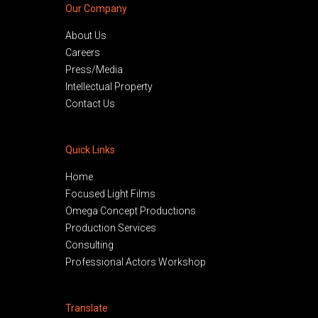
Our Company
About Us
Careers
Press/Media
Intellectual Property
Contact Us
Quick Links
Home
Focused Light Films
Omega Concept Productions
Production Services
Consulting
Professional Actors Workshop
Translate