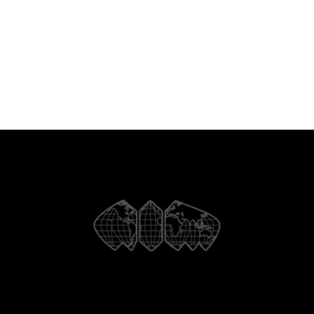
гемблингом.