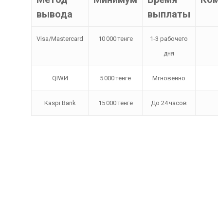
вывода
выплаты
Visa/Mastercard
10 000 тенге
1‑3 рабочего
дня
QIWИ
5 000 тенге
Мгновенно
Kaspi Bank
15 000 тенге
До 24 часов
Обратите внимание, что при
первом выводе может
потребоваться пройти
верификацию личности – это
стандартная процедура,
направленная на защиту ваших