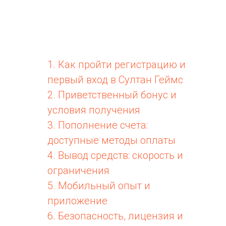
котором нужно кликнуть по
ссылке, чтобы активировать
аккаунт.
1. Как пройти регистрацию и
первый вход в Султан Геймс
2. Приветственный бонус и
условия получения
3. Пополнение счета:
доступные методы оплаты
4. Вывод средств: скорость и
ограничения
5. Мобильный опыт и
приложение
6. Безопасность, лицензия и