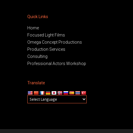
Quick Links
Home
Focused Light Films
Omega Concept Productions
Production Services
Consulting
Professional Actors Workshop
Translate