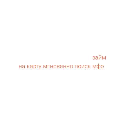
зачислением на карту.
Подобрать лучший вариант
можно с помощью онлайн-
инструмента для
автоматического расчета
суммарной переплаты.
Выбирайте микрокредиты
займ
на карту мгновенно поиск мфо
наличными среди ТОПовых МФО.
Оформите микрозайм
наличными онлайн и получите
деньги в ближайшем офисе МФО
или доставкой курьером.
Клиент заходит в свой аккаунт,