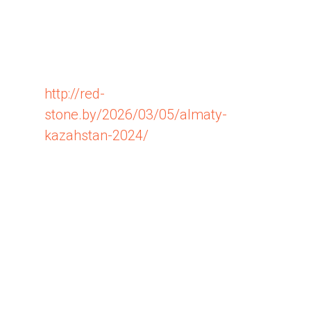
Требования к
заемщику
Подать заявку можно, находясь в
любой точке мира, главное —
http://red-
stone.by/2026/03/05/almaty-
kazahstan-2024/
возраст от 18
лет. Сервис работает
круглосуточно в режиме 24/7.
Первый микрозайм выдается под
0%, а при последующих
обращениях ставка не
превышает 0,8% в день.
Почему выгодно