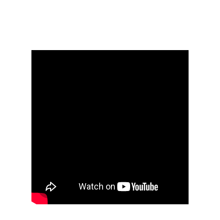
процентную ставку,
определяются индивидуально и
указываются в договоре.
То, что поможет сделать