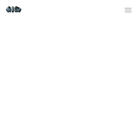
Взять деньги в долг онлайн
от 166 МФО: занять деньги по
ставке 0,01% на карту
Безотказные кредиты буквально
в любой МФО Казахстана
выдаются на личный IBAN счет
(должен быть открыт на имя