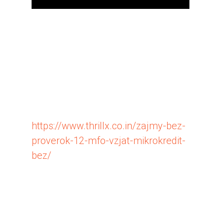
Эти проценты — живые люди,
которым потом 10 лет
отказывают в ипотеке. Если в
договоре механизм не прописан
явно — уточняйте в поддержке до
подписания, а не после. Если
https://www.thrillx.co.in/zajmy-bez-
proverok-12-mfo-vzjat-mikrokredit-
bez/
компании нет — разговор
закончен, это не МФО, а
нелегальный кредитор. Что
делать, если ЭЦП ещё нет или
биометрия не работает.