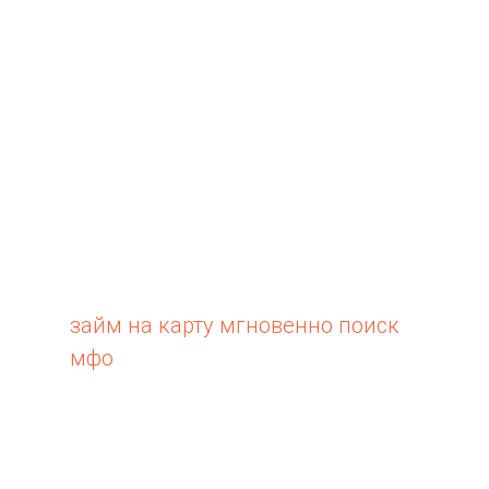
как небольшой, так и
внушительной. Длительность и
сумма кредита во многом
зависят от зарплаты заемщика,
состояния его кредитной
истории. Интернет выводит
микрокредиты на новый
уровень, позволяя в самое
короткое время получать деньги
займ на карту мгновенно поиск
мфо
в распоряжение и так же
быстро погашать микрокредит.
Основные требования для
оформления залога –